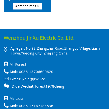
Aprende más >
Wenzhou JinXu Electric Co.,Ltd.
Agregar: No.98 Zhangzhai Road,Zhangqu Village,Liushi
Town,Yueqing City, Zhejiang,China.
Mr Forest
Mob:
0086-13706600620
E-mail:
jxele@jinxu.cc
ID de Wechat: forest1978cheng
Ms Lidia
Mob:
0086-15167484596