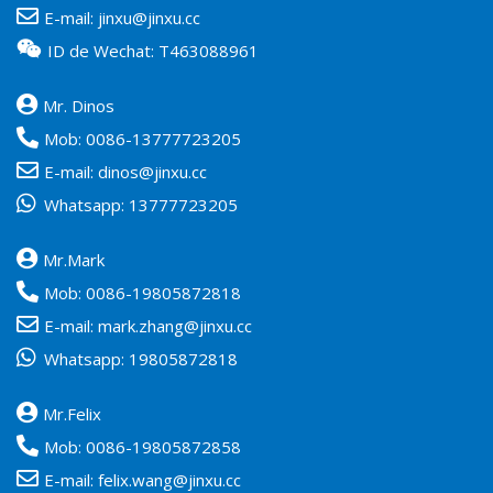
E-mail:
jinxu@jinxu.cc
ID de Wechat: T463088961
Mr. Dinos
Mob:
0086-13777723205
E-mail:
dinos@jinxu.cc
Whatsapp:
13777723205
Mr.Mark
Mob:
0086-19805872818
E-mail:
mark.zhang@jinxu.cc
Whatsapp:
19805872818
Mr.Felix
Mob:
0086-19805872858
E-mail:
felix.wang@jinxu.cc