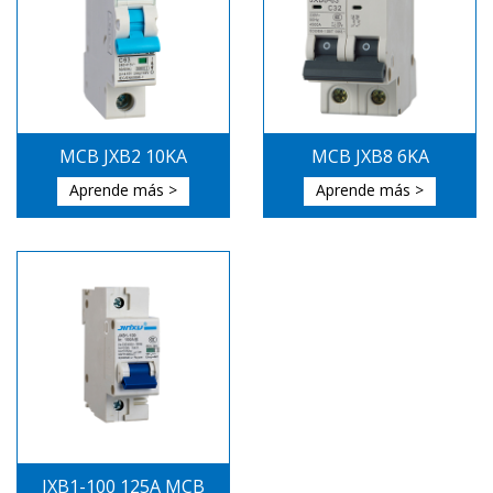
MCB JXB2 10KA
MCB JXB8 6KA
Aprende más >
Aprende más >
JXB1-100 125A MCB