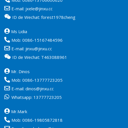
Mob:
0086-13706600620
E-mail:
jxele@jinxu.cc
ID de Wechat: forest1978cheng
Ms Lidia
Mob:
0086-15167484596
E-mail:
jinxu@jinxu.cc
ID de Wechat: T463088961
Mr. Dinos
Mob:
0086-13777723205
E-mail:
dinos@jinxu.cc
Whatsapp:
13777723205
Mr.Mark
Mob:
0086-19805872818