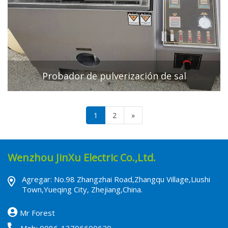
Probador de pulverización de sal
1
2
»
Wenzhou JinXu Electric Co.,Ltd.
Agregar: No.98 Zhangzhai Road,Zhangqu Village,Liushi
Town,Yueqing City, Zhejiang,China.
Mr Forest